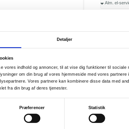
Beskriv din 
Detaljer
ookies
ation i
se vores indhold og annoncer, til at vise dig funktioner til sociale
Navn
oplysninger om din brug af vores hjemmeside med vores partnere i
ræddersyede
ysepartnere. Vores partnere kan kombinere disse data med andr
ng med programmering,
et fra din brug af deres tjenester.
er til mange brancher.
Telefon
 til private og
Præferencer
Statistik
mere