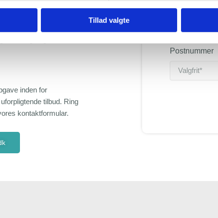
ler til at automatisere
Adresse
 hjælpe. Vi kan både
Tillad valgte
ler ombygge eksisterende
ungerer vi også gerne som
Postnummer
pgave inden for
uforpligtende tilbud. Ring
 vores kontaktformular.
dk