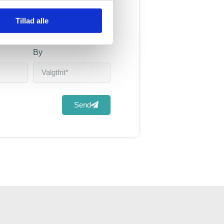
Tillad alle
By
Send