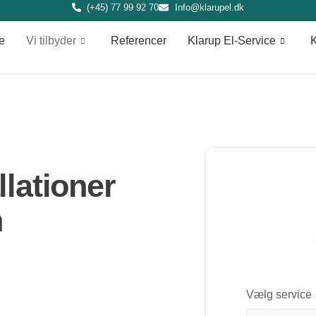
(+45) 77 99 92 70
Info@klarupel.dk
e
Vi tilbyder
Referencer
Klarup El-Service
lationer
n
Vælg service