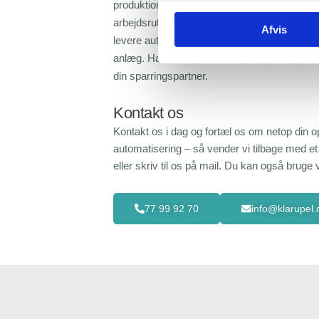
produktionsprocesser, synliggøre driftsstop el
arbejdsrutiner og manuelt arbejde, så kan vi
Afvis
levere automatiseringsanlæg og optimere el
anlæg. Har du brug for råd og vejledning, f
din sparringspartner.
Kontakt os
Kontakt os i dag og fortæl os om netop din o
automatisering – så vender vi tilbage med et 
eller skriv til os på mail. Du kan også bruge
77 99 92 70
info@klarupel.