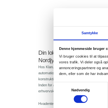
Samtykke
Denne hjemmeside bruger c
Din lokale elektriker til autom
Vi bruger cookies til at tilpas
Nordjylland
vores trafik. Vi deler også 
Hos Klarup El-Service er vi eksperter i sk
annonceringspartnere og anal
automationsløsninger, og vi har stor erfari
dem, eller som de har indsaml
konstruktion af automatiske anlæg og styring
Samtykkevalg
Inden for automatisering henvender vi os både
Nødvendig
erhvervskunder.
Hvadenten du ønsker at bruge os til at opti